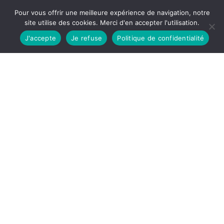
Pour vous offrir une meilleure expérience de navigation, notre
site utilise des cookies. Merci d'en accepter l'utilisation.
J'accepte
Je refuse
Politique de confidentialité
Accueil
Qui sommes-nous ?
Une entreprise à mission
Une entreprise gérontologique
Le sens de notre action
Nous contacter